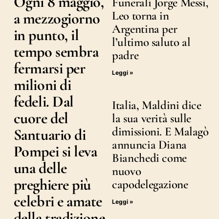
Ogni 8 maggio,
Funerali Jorge Messi,
Leo torna in
a mezzogiorno
Argentina per
in punto, il
l’ultimo saluto al
tempo sembra
padre
fermarsi per
Leggi »
milioni di
fedeli. Dal
Italia, Maldini dice
cuore del
la sua verità sulle
dimissioni. E Malagò
Santuario di
annuncia Diana
Pompei si leva
Bianchedi come
una delle
nuovo
preghiere più
capodelegazione
celebri e amate
Leggi »
della tradizione