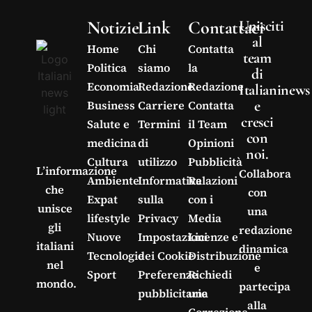
Notizie
Link
Contattaci
Unisciti
al
Home
Chi
Contatta
team
Politica
siamo
la
di
Economia
Redazione
Redazione
Italianinews
e
Business
Carriere
Contatta
cresci
Salute e
Termini
il Team
con
medicina
di
Opinioni
noi.
Cultura
utilizzo
Pubblicità
L’informazione
Collabora
Ambiente
Informativa
Relazioni
che
con
Expat
sulla
con i
unisce
una
lifestyle
Privacy
Media
gli
redazione
Nuove
Impostazioni
Licenze e
italiani
dinamica
Tecnologie
dei Cookie
Distribuzione
nel
e
Sport
Preferenze
Richiedi
mondo.
partecipa
pubblicitarie
una
alla
Correzione