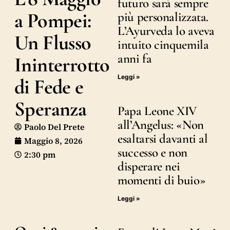
futuro sarà sempre
a Pompei:
più personalizzata.
L’Ayurveda lo aveva
Un Flusso
intuito cinquemila
anni fa
Ininterrotto
Leggi »
di Fede e
Speranza
Papa Leone XIV
all’Angelus: «Non
Paolo Del Prete
esaltarsi davanti al
Maggio 8, 2026
successo e non
2:30 pm
disperare nei
momenti di buio»
Leggi »