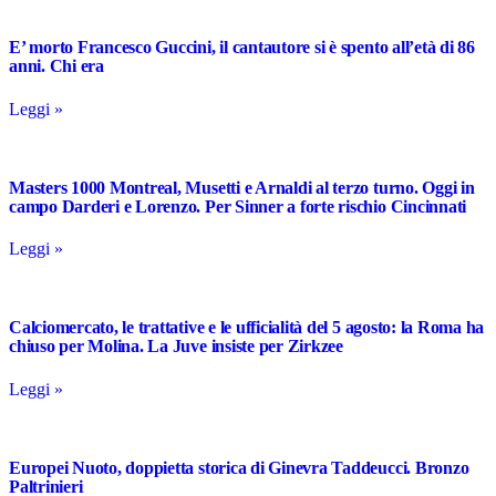
E’ morto Francesco Guccini, il cantautore si è spento all’età di 86
anni. Chi era
Leggi »
Masters 1000 Montreal, Musetti e Arnaldi al terzo turno. Oggi in
campo Darderi e Lorenzo. Per Sinner a forte rischio Cincinnati
Leggi »
Calciomercato, le trattative e le ufficialità del 5 agosto: la Roma ha
chiuso per Molina. La Juve insiste per Zirkzee
Leggi »
Europei Nuoto, doppietta storica di Ginevra Taddeucci. Bronzo
Paltrinieri