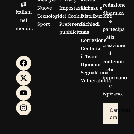
gli
redazione
Nuove
Impostazioni
Licenze e
italiani
dinamica
Tecnologie
dei Cookie
Distribuzione
nel
e
Sport
Preferenze
Richiedi
mondo.
partecipa
pubblicitarie
una
alla
Correzione
creazione
Contatta
di
il Team
contenuti
Opinioni
che
Segnala una
informano
Vulnerabilità
e
ispirano.
Candidati
ora