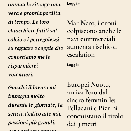
oramai le ritengo una
Leggi »
vera e propria perdita
di tempo. Le loro
Mar Nero, i droni
colpiscono anche le
chiacchiere futili sul
navi commerciali:
calcio e i pettegolezzi
aumenta rischio di
su ragazze e coppie che
escalation
conosciamo me le
risparmierei
Leggi »
volentieri.
Europei Nuoto,
Giacché il lavoro mi
arriva l’oro dal
impegna molto
sincro femminile:
durante le giornate, la
Pellacani e Pizzini
sera la dedico alle mie
conquistano il titolo
passioni più grandi.
dai 3 metri