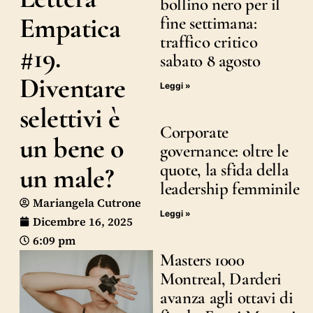
bollino nero per il
Empatica
fine settimana:
traffico critico
#19.
sabato 8 agosto
Diventare
Leggi »
selettivi è
Corporate
un bene o
governance: oltre le
quote, la sfida della
un male?
leadership femminile
Mariangela Cutrone
Leggi »
Dicembre 16, 2025
6:09 pm
Masters 1000
Montreal, Darderi
avanza agli ottavi di