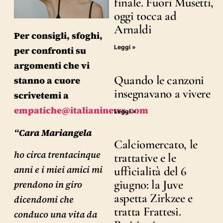
finale. Fuori Musetti,
oggi tocca ad
Arnaldi
Per consigli, sfoghi,
Leggi »
per confronti su
argomenti che vi
Quando le canzoni
stanno a cuore
insegnavano a vivere
scrivetemi a
empatiche@italianinews.com
Leggi »
“Cara Mariangela
Calciomercato, le
ho circa trentacinque
trattative e le
anni e i miei amici mi
ufficialità del 6
giugno: la Juve
prendono in giro
aspetta Zirkzee e
dicendomi che
tratta Frattesi.
conduco una vita da