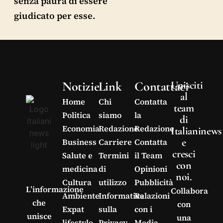
senza paura di essere
giudicato per esse.
Notizie
Link
Contattaci
Unisciti
al
Home
Chi
Contatta
team
Politica
siamo
la
di
Economia
Redazione
Redazione
Italianinews
e
Business
Carriere
Contatta
cresci
Salute e
Termini
il Team
con
medicina
di
Opinioni
noi.
Cultura
utilizzo
Pubblicità
L’informazione
Collabora
Ambiente
Informativa
Relazioni
che
con
Expat
sulla
con i
unisce
una
lifestyle
Privacy
Media