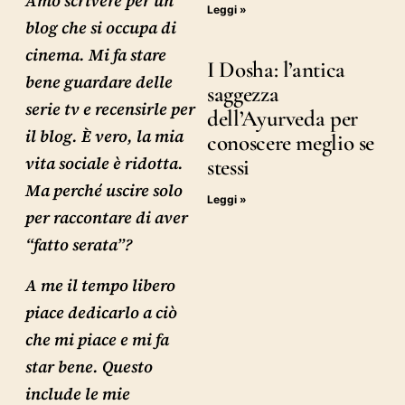
Amo scrivere per un
Leggi »
blog che si occupa di
cinema. Mi fa stare
I Dosha: l’antica
bene guardare delle
saggezza
serie tv e recensirle per
dell’Ayurveda per
il blog. È vero, la mia
conoscere meglio se
vita sociale è ridotta.
stessi
Ma perché uscire solo
Leggi »
per raccontare di aver
“fatto serata”?
A me il tempo libero
piace dedicarlo a ciò
che mi piace e mi fa
star bene. Questo
include le mie