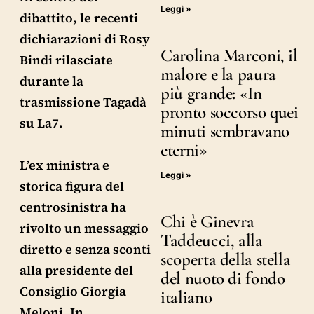
Leggi »
dibattito, le recenti
dichiarazioni di Rosy
Carolina Marconi, il
Bindi rilasciate
malore e la paura
durante la
più grande: «In
trasmissione Tagadà
pronto soccorso quei
su La7.
minuti sembravano
eterni»
L’ex ministra e
Leggi »
storica figura del
centrosinistra ha
Chi è Ginevra
rivolto un messaggio
Taddeucci, alla
diretto e senza sconti
scoperta della stella
alla presidente del
del nuoto di fondo
Consiglio Giorgia
italiano
Meloni. In