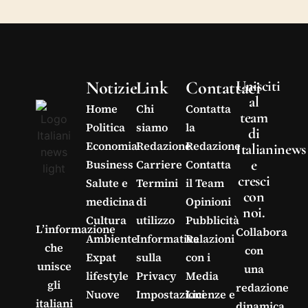
Notizie
Link
Contattaci
Unisciti
al
Home
Chi
Contatta
team
Politica
siamo
la
di
Economia
Redazione
Redazione
Italianinews
e
Business
Carriere
Contatta
cresci
Salute e
Termini
il Team
con
medicina
di
Opinioni
noi.
Cultura
utilizzo
Pubblicità
L’informazione
Collabora
Ambiente
Informativa
Relazioni
che
con
Expat
sulla
con i
unisce
una
lifestyle
Privacy
Media
gli
redazione
Nuove
Impostazioni
Licenze e
italiani
dinamica