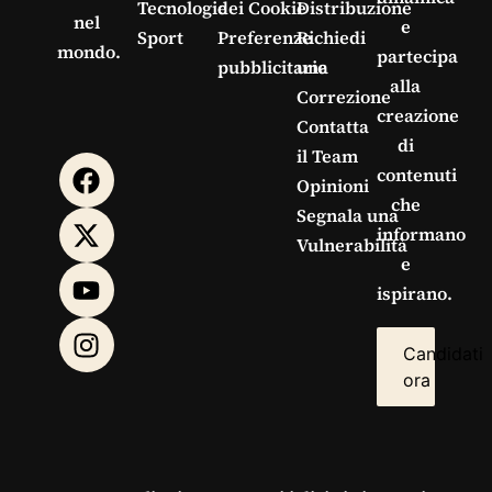
Tecnologie
dei Cookie
Distribuzione
nel
e
Sport
Preferenze
Richiedi
mondo.
partecipa
pubblicitarie
una
alla
Correzione
creazione
Contatta
di
il Team
contenuti
Opinioni
che
Segnala una
informano
Vulnerabilità
e
ispirano.
Candidati
ora