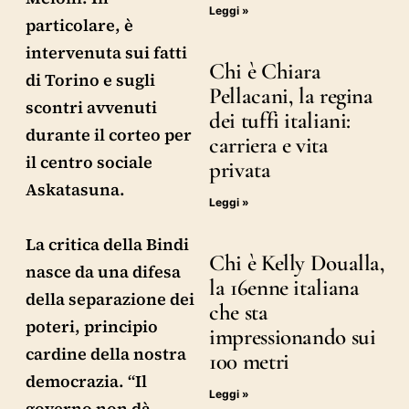
Leggi »
particolare, è
intervenuta sui fatti
Chi è Chiara
di Torino e sugli
Pellacani, la regina
scontri avvenuti
dei tuffi italiani:
durante il corteo per
carriera e vita
il centro sociale
privata
Askatasuna.
Leggi »
La critica della Bindi
Chi è Kelly Doualla,
nasce da una difesa
la 16enne italiana
della separazione dei
che sta
poteri, principio
impressionando sui
cardine della nostra
100 metri
democrazia. “Il
Leggi »
governo non dà