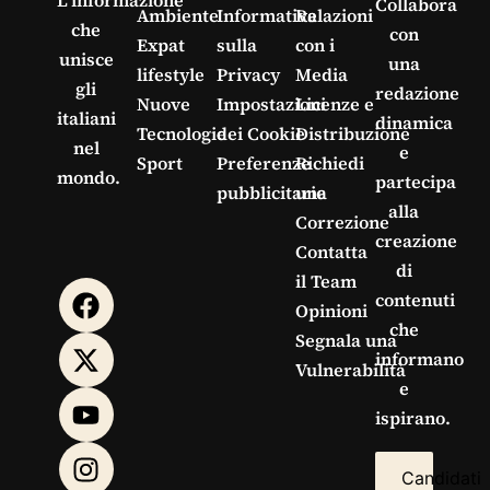
L’informazione
Collabora
Ambiente
Informativa
Relazioni
che
con
Expat
sulla
con i
unisce
una
lifestyle
Privacy
Media
gli
redazione
Nuove
Impostazioni
Licenze e
italiani
dinamica
Tecnologie
dei Cookie
Distribuzione
nel
e
Sport
Preferenze
Richiedi
mondo.
partecipa
pubblicitarie
una
alla
Correzione
creazione
Contatta
di
il Team
contenuti
Opinioni
che
Segnala una
informano
Vulnerabilità
e
ispirano.
Candidati