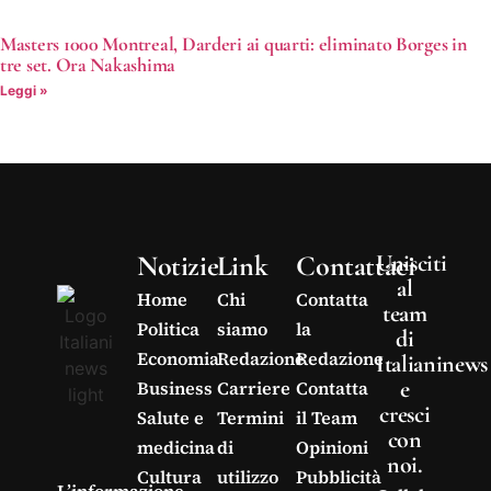
Masters 1000 Montreal, Darderi ai quarti: eliminato Borges in
tre set. Ora Nakashima
Leggi »
Notizie
Link
Contattaci
Unisciti
al
Home
Chi
Contatta
team
Politica
siamo
la
di
Economia
Redazione
Redazione
Italianinews
e
Business
Carriere
Contatta
cresci
Salute e
Termini
il Team
con
medicina
di
Opinioni
noi.
Cultura
utilizzo
Pubblicità