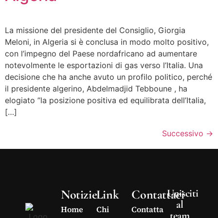
La missione del presidente del Consiglio, Giorgia
Meloni, in Algeria si è conclusa in modo molto positivo,
con l’impegno del Paese nordafricano ad aumentare
notevolmente le esportazioni di gas verso l’Italia. Una
decisione che ha anche avuto un profilo politico, perché
il presidente algerino, Abdelmadjid Tebboune , ha
elogiato ”la posizione positiva ed equilibrata dell’Italia,
[…]
Successivo
→
Notizie
Link
Contattaci
Unisciti
al
Home
Chi
Contatta
team