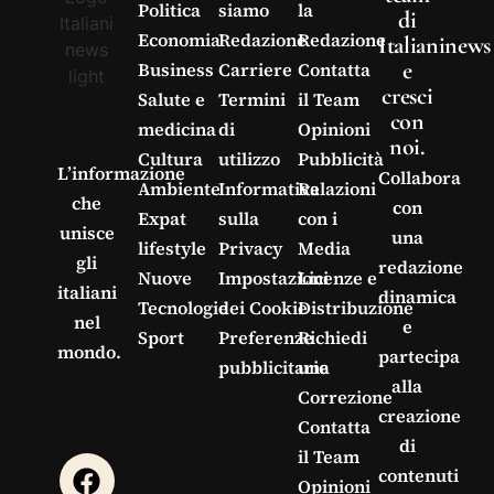
Politica
siamo
la
di
Economia
Redazione
Redazione
Italianinews
e
Business
Carriere
Contatta
cresci
Salute e
Termini
il Team
con
medicina
di
Opinioni
noi.
Cultura
utilizzo
Pubblicità
L’informazione
Collabora
Ambiente
Informativa
Relazioni
che
con
Expat
sulla
con i
unisce
una
lifestyle
Privacy
Media
gli
redazione
Nuove
Impostazioni
Licenze e
italiani
dinamica
Tecnologie
dei Cookie
Distribuzione
nel
e
Sport
Preferenze
Richiedi
mondo.
partecipa
pubblicitarie
una
alla
Correzione
creazione
Contatta
di
il Team
contenuti
Opinioni